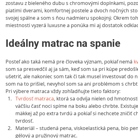
zostavu z bieleného dubu s chromovými doplnkami, pozos
piatimi dverami, komfortnej postele a dvoch nočných stol
svojej spálne a som s ňou nadmieru spokojný. Okrem toho
miestnosti vyzerá luxusne a ponúka mi aj dostatok odkla
Ideálny matrac na spanie
Posteľ ako taká nemá pre človeka význam, pokiaľ nemá 
k
som sa presvedčil aj ja sám, keď som sa pri kúpe predošl
ušetriť, ale nakoniec som tak či tak musel investovať do 
som na to prišiel, nevyhol som sa ani problémom s chrbt
Pri výbere matraca vždy zohľadňujte tieto faktory: 
Tvrdosť matraca
, ktorá sa odvíja nielen od hmotnosti 
väčšiu časť noci spíme na boku alebo chrbte. Existuje
mäkkej až po extra tvrdú a pokiaľ si nechcete zničiť chr
tvrdosť.  
Materiál – studená pena, viskoelastická pena, bio pen
gélový a pružinový matrac.  