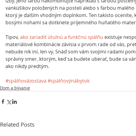
izby. Jeho farbu nakombinujte napríklad s farbou posteľn
vankúšikov položených na posteli alebo s farbou malého k
ktorý je ďalším vhodným doplnkom. Ten takisto oceníte, k
bosými nohami sa dotknete príjemného huňatého materi
Tipov, 
ako zariadiť útulnú a funkčnú spálňu
 existuje nesp
materiálové kombinácie závisia v prvom rade od vás, pret
nebude nik iní, len vy. Snáď som vám svojimi radami pom
správny smer, ktorým, keď sa budete uberať, bude sa vám 
ako nikdy predtým.
#spálňovázostava
#spálňovýnábytok
Dom a bývanie
Related Posts