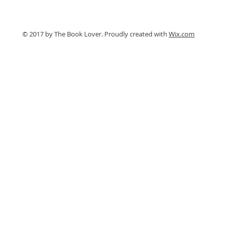
Pri výmene krytiny nie je
potrebné meniť celú strešnú
konštrukciu
© 2017 by The Book Lover. Proudly created with
Wix.com