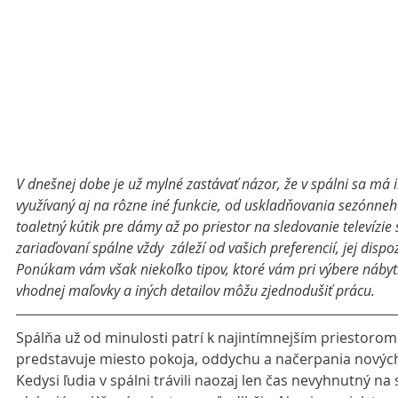
V dnešnej dobe je už mylné zastávať názor, že v spálni sa má i
využívaný aj na rôzne iné funkcie, od uskladňovania sezónneh
toaletný kútik pre dámy až po priestor na sledovanie televízie s
zariaďovaní spálne vždy  záleží od vašich preferencií, jej dispo
Ponúkam vám však niekoľko tipov, ktoré vám pri výbere nábyt
vhodnej maľovky a iných detailov môžu zjednodušiť prácu.
Spálňa už od minulosti patrí k najintímnejším priestorom 
predstavuje miesto pokoja, oddychu a načerpania nových 
Kedysi ľudia v spálni trávili naozaj len čas nevyhnutný na