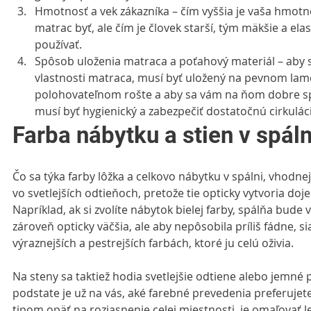
Hmotnosť a vek zákazníka – čím vyššia je vaša hmotno
matrac byť, ale čím je človek starší, tým mäkšie a ela
používať.  
Spôsob uloženia matraca a poťahový materiál – aby st
vlastnosti matraca, musí byť uložený na pevnom la
polohovateľnom rošte a aby sa vám na ňom dobre sp
musí byť hygienický a zabezpečiť dostatočnú cirkulác
Farba nábytku a stien v spáln
Čo sa týka farby lôžka a celkovo nábytku v spálni, vhodnej
vo svetlejších odtieňoch, pretože tie opticky vytvoria doj
Napríklad, ak si zvolíte nábytok bielej farby, spálňa bude v
zároveň opticky väčšia, ale aby nepôsobila príliš fádne, s
výraznejších a pestrejších farbách, ktoré ju celú oživia.
Na steny sa taktiež hodia svetlejšie odtiene alebo jemné p
podstate je už na vás, aké farebné prevedenia preferuj
tipom opäť na rozjasnenie celej miestnosti, je omaľovať l