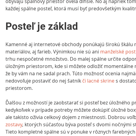
obývajú spálňový priestor oveľa dlhšie. No aj napriek to
každej spálne posteľ, ktorá musí byť predovšetkým kvalit
Posteľ je základ
Kamenné aj internetové obchody ponúkajú širokú škálu 
materiálov, aj farieb. Výnimkou nie sú ani 
manželské post
trhu nespočetné množstvo. Do malej spálne určite odporú
úložným priestorom, kde si môžete odložiť momentálne n
že by vám na ne sadal prach. Túto možnosť ocenia najmä 
nedovoľuje postaviť do nej šatník 
či lacné skrine
 s dosta
priestorom.
Ďalšou z možností je zaobstarať si posteľ bez úložného pr
kedykoľvek v prípade potreby môžete dokúpiť úložné boxy.
ale takisto oživia celkový dojem z miestnosti. Dobrou vo
zostavy
, ktorých súčasťou býva posteľ s dvomi nočnými sto
Tieto kompletné spálne sú v ponuke v rôznych farebných