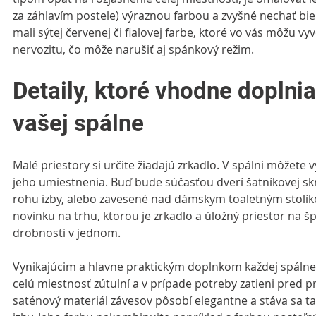
za záhlavím postele) výraznou farbou a zvyšné nechať biel
mali sýtej červenej či fialovej farbe, ktoré vo vás môžu vy
nervozitu, čo môže narušiť aj spánkový režim.
Detaily, ktoré vhodne doplnia
vašej spálne
Malé priestory si určite žiadajú zrkadlo. V spálni môžete 
jeho umiestnenia. Buď bude súčasťou dverí šatníkovej skr
rohu izby, alebo zavesené nad dámskym toaletným stolíko
novinku na trhu, ktorou je zrkadlo a úložný priestor na špe
drobnosti v jednom.
Vynikajúcim a hlavne praktickým doplnkom každej spálne 
celú miestnosť zútulní a v prípade potreby zatieni pred 
saténový materiál závesov pôsobí elegantne a stáva sa ta